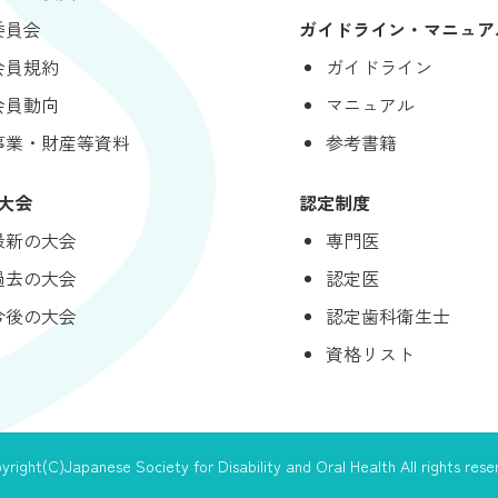
委員会
ガイドライン・マニュア
会員規約
ガイドライン
会員動向
マニュアル
事業・財産等資料
参考書籍
大会
認定制度
最新の大会
専門医
過去の大会
認定医
今後の大会
認定歯科衛生士
資格リスト
yright(C)Japanese Society for Disability and Oral Health All rights rese