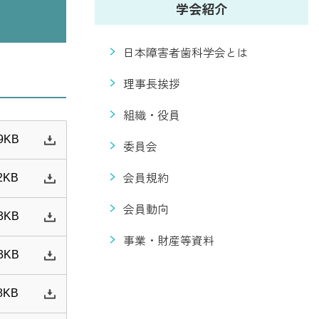
学会紹介
日本障害者歯科学会とは
理事長挨拶
組織・役員
9KB
委員会
会員規約
2KB
会員動向
3KB
事業・財産等資料
3KB
8KB