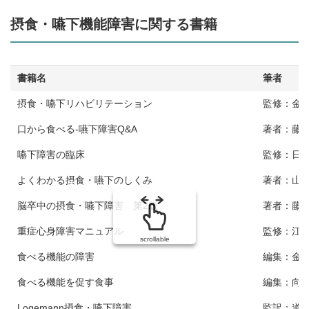
摂食・嚥下機能障害に関する書籍
書籍名
筆者
摂食・嚥下リハビリテーション
監修：金子
口から食べる-嚥下障害Q&A
著者：藤
嚥下障害の臨床
監修：日
よくわかる摂食・嚥下のしくみ
著者：山
脳卒中の摂食・嚥下障害 第2版
著者：藤
重症心身障害マニュアル
監修：江
scrollable
食べる機能の障害
編集：金
食べる機能を促す食事
編集：向
Logemann摂食・嚥下障害
監訳：道 