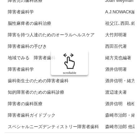
障害児の歯科医療
Joan Weyma
障害者歯科学
A.J.NOWACK
脳性麻痺者の歯科治療
祖父江､西田､鈴
障害を持つ人達のためのオーラルヘルスケア
大竹邦明著
障害者歯科の手びき
西田百代著
地域でみる 障害者歯科
緒方克也編著
障害者歯科学
酒井信明著
scrollable
歯科衛生士のための障害者歯科
酒井信明・緒方克
知的障害者のための歯科診療
渡辺達夫著
障害者の歯科医療
酒井信明 植松
障害者歯科ガイドブック
森崎市治郎・緒
スペシャルニーズデンティストリー障害者歯科
森崎市治郎 他著