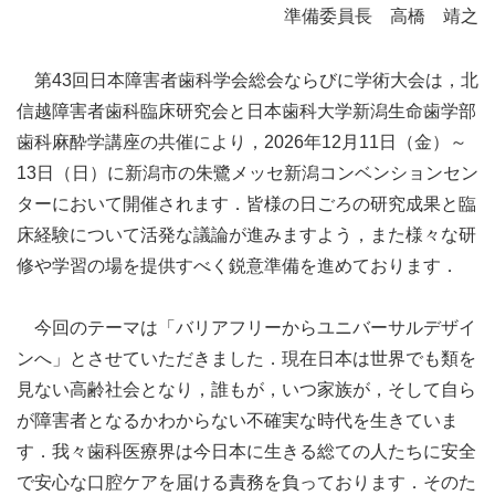
準備委員長 高橋 靖之
第43回日本障害者歯科学会総会ならびに学術大会は，北
信越障害者歯科臨床研究会と日本歯科大学新潟生命歯学部
歯科麻酔学講座の共催により，2026年12月11日（金）～
13日（日）に新潟市の朱鷺メッセ新潟コンベンションセン
ターにおいて開催されます．皆様の日ごろの研究成果と臨
床経験について活発な議論が進みますよう，また様々な研
修や学習の場を提供すべく鋭意準備を進めております．
今回のテーマは「バリアフリーからユニバーサルデザイ
ンへ」とさせていただきました．現在日本は世界でも類を
見ない高齢社会となり，誰もが，いつ家族が，そして自ら
が障害者となるかわからない不確実な時代を生きていま
す．我々歯科医療界は今日本に生きる総ての人たちに安全
で安心な口腔ケアを届ける責務を負っております．そのた