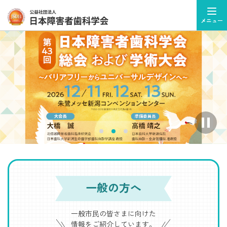
メニュー
ス
ラ
イ
ダ
ー
を
自
一般の方へ
動
再
生
一般市民の皆さまに向けた
を
情報をご紹介しています。