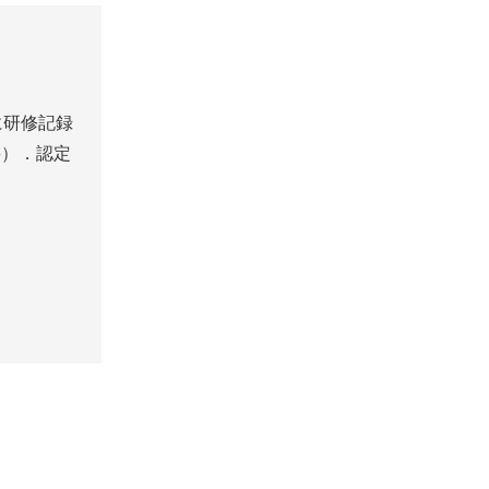
に研修記録
要）．認定
．