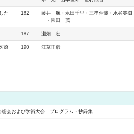
した
182
藤井 航・永田千里・三串伸哉・水谷英樹
一・園田 茂
187
瀬畑 宏
医療
190
江草正彦
会総会および学術大会 プログラム・抄録集