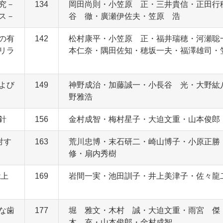
究－
134
岡田尚則・小笠原 正・三井貴信・正田行
ス－
谷 徹・廣瀬伊佐夫・笠原 浩
の有
142
松村康平・小笠原 正・福井瑞穂・河瀬聡
リラ
本仁奈・隅田佐知・穂坂一夫・福澤雄司・
よび
149
神野成治・加藤誠一・小長谷 光・大野紘
野雅浩
針
156
金村成智・梅村星子・大迫文重・山本俊郎
対す
163
荒川忠博・末石研二・崎山博子・小原正
修・扇内秀樹
能上
169
岩間一実・池田訓子・井上美津子・佐々龍
な歯
177
堀 雅文・木村 誠・大迫文重・雨宮 傑
木 充・山本俊郎・金村成智