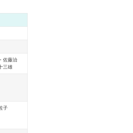
・佐藤治
十三雄
佐子