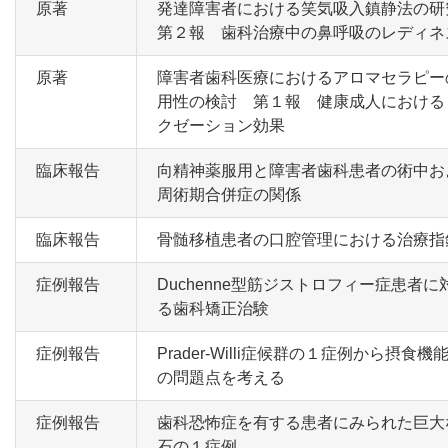
原著
発達障害者における笑気吸入鎮静法の研
第２報 歯科治療中の鼻呼吸のレディネ
原著
障害者歯科医療におけるアロマセラピー
用性の検討 第１報 健康成人における
クゼーション効果
臨床報告
向精神薬服用と障害者歯科患者の術中お
周術期合併症の関係
臨床報告
骨髄移植患者の口腔管理における治療指
症例報告
Duchenne型筋ジストロフィー症患者に
る歯科矯正治験
症例報告
Prader-Willi症候群の１症例から摂食機
の問題点を考える
症例報告
歯科恐怖症を有する患者にみられた巨大
石の１症例