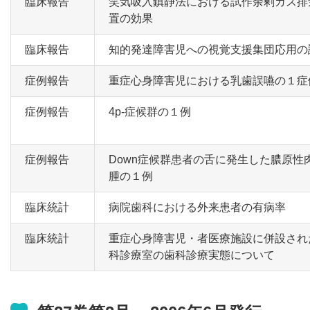
臨床報告
笑気吸入鎮静法における試作余剰ガス排
置の効果
臨床報告
知的発達障害児への視覚支援集団応用の
症例報告
重症心身障害児における乳歯誤嚥の１症
症例報告
4p-症候群の１例
症例報告
Down症候群患者の舌に発生した膿原性
腫の１例
臨床統計
病院歯科における外来患者の有病率
臨床統計
重症心身障害児・者医療施設に併設され
科診療室の歯科診療実態について