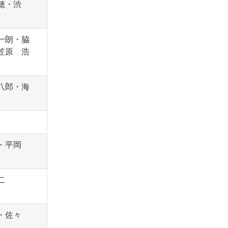
穂・渋
一朗・脇
笠原 浩
八郎・海
勝・平岡
二
・佐々