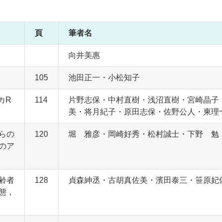
頁
筆者名
向井美惠
105
池田正一・小松知子
カR
114
片野志保・中村直樹・浅沼直樹・宮崎晶子
美・将月紀子・原田志保・佐野公人・柬理
らの
120
堀 雅彦・岡崎好秀・松村誠士・下野 勉
のア
齢者
128
貞森紳丞・古胡真佐美・濱田泰三・笹原妃
態，