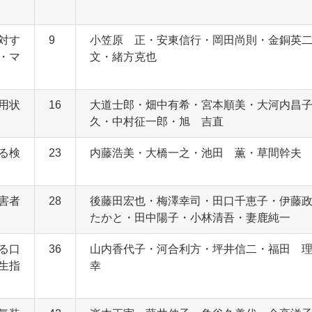
対す
9
小笠原 正・安東信行・岡田尚則・金銅英
・マ
文・緒方克也
用状
16
大道士郎・畑中有希・宮本順美・大河内昌
久・中村征一郎・旭 吉直
る検
23
内藤浩美・大橋一之・池田 薫・草間幹夫
害者
28
後藤田宏也・梅澤幸司・田口千恵子・伊藤
たかと・田中陽子・小林清吾・妻鹿純一
る口
36
山内香代子・河合利方・坪井信二・福田 
生指
幸