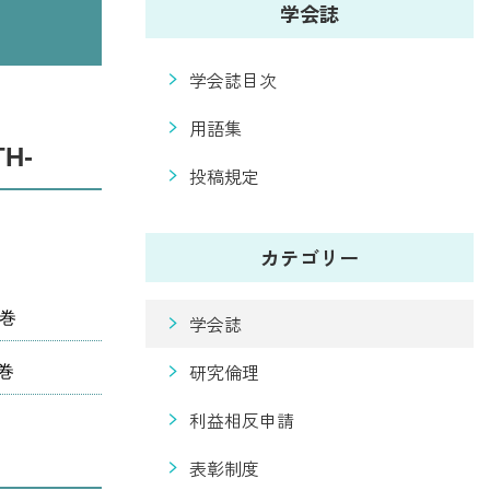
学会誌
学会誌目次
用語集
TH-
投稿規定
カテゴリー
6巻
学会誌
研究倫理
巻
利益相反申請
表彰制度