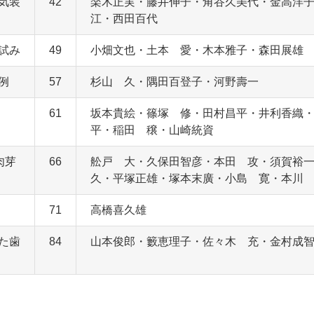
気装
42
楽木正実・藤井伸子・角谷久美代・金高洋
江・西田百代
試み
49
小畑文也・土本 愛・木本雅子・森田展雄
例
57
杉山 久・隅田百登子・河野壽一
61
坂本貴絵・篠塚 修・田村昌平・井利香織
平・稲田 穣・山崎統資
肉芽
66
舩戸 大・久保田智彦・本田 攻・須賀裕
久・平塚正雄・塚本末廣・小島 寛・本川
71
高橋喜久雄
た歯
84
山本俊郎・籔恵理子・佐々木 充・金村成