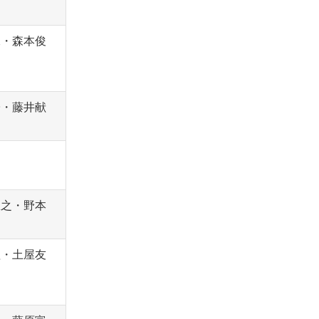
二・森本俊
子・藤井献
政之・野本
理・土屋友