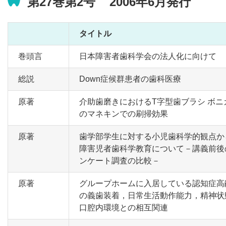
第27巻第2号 2006年6月発行
タイトル
巻頭言
日本障害者歯科学会の法人化に向けて
総説
Down症候群患者の歯科医療
原著
介助歯磨きにおけるT字型歯ブラシ ボニ
のマネキンでの刷掃効果
原著
歯学部学生に対する小児歯科学的観点か
障害児者歯科学教育について－講義前後
ンケート調査の比較－
原著
グループホームに入居している認知症高
の義歯装着，日常生活動作能力，精神状
口腔内環境との相互関連