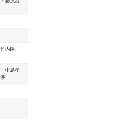
子・藤原富
・竹内陽
一・中島孝
 渉
智