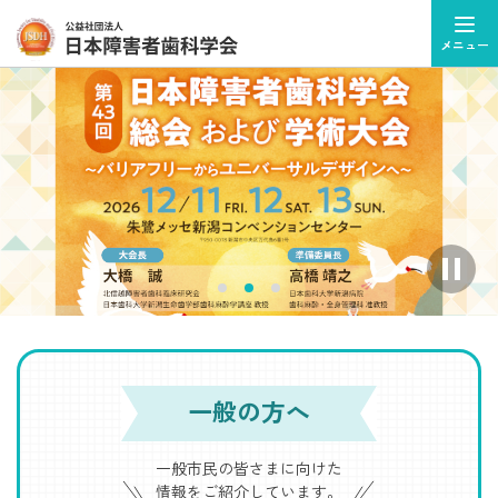
メニュー
ス
ラ
イ
ダ
ー
を
自
一般の方へ
動
再
生
一般市民の皆さまに向けた
を
情報をご紹介しています。