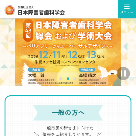
メニュー
ス
ラ
イ
ダ
ー
を
自
一般の方へ
動
再
生
一般市民の皆さまに向けた
を
情報をご紹介しています。