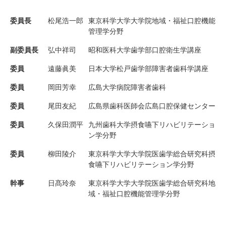
委員長
松尾浩一郎
東京科学大学大学院地域・福祉口腔機能
管理学分野
副委員長
弘中祥司
昭和医科大学歯学部口腔衛生学講座
委員
遠藤眞美
日本大学松戸歯学部障害者歯科学講座
委員
岡田芳幸
広島大学病院障害者歯科
委員
尾田友紀
広島県歯科医師会広島口腔保健センター
委員
久保田潤平
九州歯科大学摂食嚥下リハビリテーショ
ン学分野
委員
柳田陵介
東京科学大学大学院医歯学総合研究科摂
食嚥下リハビリテーション学分野
幹事
日髙玲奈
東京科学大学大学院医歯学総合研究科地
域・福祉口腔機能管理学分野