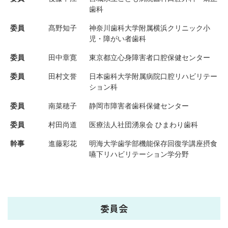
歯科
委員
髙野知子
神奈川歯科大学附属横浜クリニック小
児・障がい者歯科
委員
田中章寛
東京都立心身障害者口腔保健センター
委員
田村文誉
日本歯科大学附属病院口腔リハビリテー
ション科
委員
南菜穂子
静岡市障害者歯科保健センター
委員
村田尚道
医療法人社団湧泉会 ひまわり歯科
幹事
進藤彩花
明海大学歯学部機能保存回復学講座摂食
嚥下リハビリテーション学分野
委員会