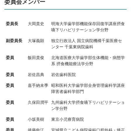
委員会メンバー
委員長
大岡貴史
明海大学歯学部機能保存回復学講座摂食
嚥下リハビリテーション学分野
副委員長
大塚義顕
独立行政法人 国立病院機構千葉医療セ
ンター 千葉東病院歯科
委員
飯田貴俊
北海道医療大学歯学部生体機能・病態学
系 摂食機能療法学分野
委員
岩佐昌典
岩佐歯科医院
委員
嘉手納未季
昭和医科大学歯学部全身管理歯科学講座
障害者歯科学部門
委員
久保田潤平
九州歯科大学摂食嚥下リハビリテーショ
ン学分野
委員
小坂美樹
東京小児療育病院
委員
後藤申江
宮城県立こども病院歯科口腔外科・矯正